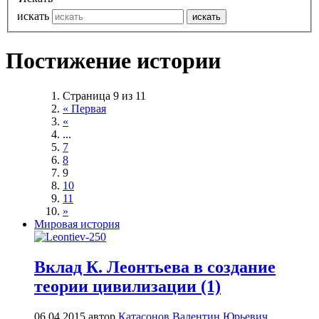
искать
искать
Постижение истории
Страница 9 из 11
« Первая
«
...
7
8
9
10
11
»
Мировая история
Вклад К. Леонтьева в создание
теории цивилизации (1)
06.04.2015
автор
Катасонов Валентин Юрьевич