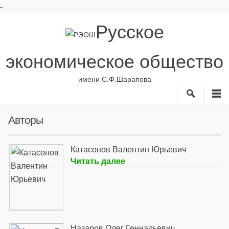
-
Русское
экономическое общество
имени С.Ф.Шарапова
Search
M
О нас
Рубрики
Авторы
ИС
Авторы
Библиотека
Катасонов Валентин Юрьевич
Читать далее
Анонсы
Назаров Олег Геннадьевич