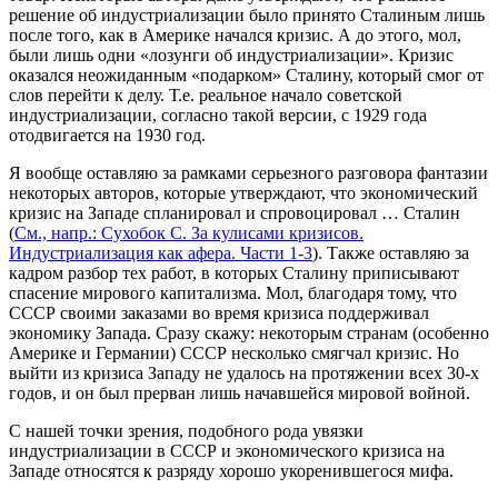
решение об индустриализации было принято Сталиным лишь
после того, как в Америке начался кризис. А до этого, мол,
были лишь одни «лозунги об индустриализации». Кризис
оказался неожиданным «подарком» Сталину, который смог от
слов перейти к делу. Т.е. реальное начало советской
индустриализации, согласно такой версии, с 1929 года
отодвигается на 1930 год.
Я вообще оставляю за рамками серьезного разговора фантазии
некоторых авторов, которые утверждают, что экономический
кризис на Западе спланировал и спровоцировал … Сталин
(
См., напр.: Сухобок С. За кулисами кризисов.
Индустриализация как афера. Части 1-3
). Также оставляю за
кадром разбор тех работ, в которых Сталину приписывают
спасение мирового капитализма. Мол, благодаря тому, что
СССР своими заказами во время кризиса поддерживал
экономику Запада. Сразу скажу: некоторым странам (особенно
Америке и Германии) СССР несколько смягчал кризис. Но
выйти из кризиса Западу не удалось на протяжении всех 30-х
годов, и он был прерван лишь начавшейся мировой войной.
С нашей точки зрения, подобного рода увязки
индустриализации в СССР и экономического кризиса на
Западе относятся к разряду хорошо укоренившегося мифа.