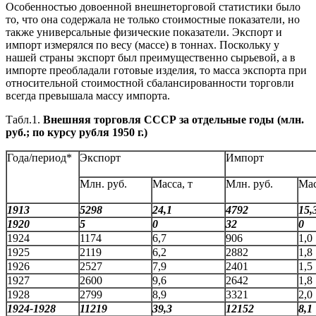
Особенностью довоенной внешнеторговой статистики было
то, что она содержала не только стоимостные показатели, но
также универсальные физические показатели. Экспорт и
импорт измерялся по весу (массе) в тоннах. Поскольку у
нашей страны экспорт был преимущественно сырьевой, а в
импорте преобладали готовые изделия, то масса экспорта при
относительной стоимостной сбалансированности торговли
всегда превышала массу импорта.
Табл.1.
Внешняя торговля СССР за отдельные годы (млн.
руб.; по курсу рубля 1950 г.)
Года/период*
Экспорт
Импорт
Млн. руб.
Масса, т
Млн. руб.
Мас
1913
5298
24,1
4792
15,
1920
5
0
32
0
1924
1174
6,7
906
1,0
1925
2119
6,2
2882
1,8
1926
2527
7,9
2401
1,5
1927
2600
9,6
2642
1,8
1928
2799
8,9
3321
2,0
1924-1928
11219
39,3
12152
8,1