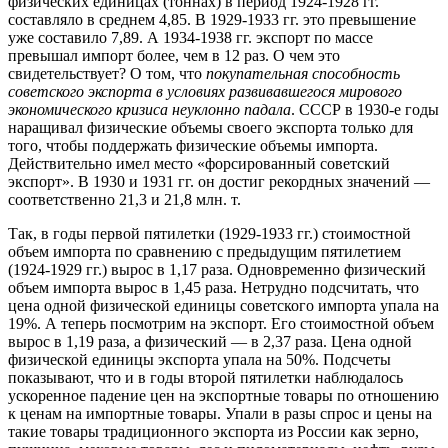
физических единицах (тоннах) в период 1924-1928 гг.
составляло в среднем 4,85. В 1929-1933 гг. это превышение
уже составило 7,89. А 1934-1938 гг. экспорт по массе
превышал импорт более, чем в 12 раз. О чем это
свидетельствует? О том, что
покупательная способность
советского экспорта в условиях развивавшегося мирового
экономического кризиса неуклонно падала
. СССР в 1930-е годы
наращивал физические объемы своего экспорта только для
того, чтобы поддержать физические объемы импорта.
Действительно имел место «форсированный советский
экспорт». В 1930 и 1931 гг. он достиг рекордных значений —
соответственно 21,3 и 21,8 млн. т.
Так, в годы первой пятилетки (1929-1933 гг.) стоимостной
объем импорта по сравнению с предыдущим пятилетием
(1924-1929 гг.) вырос в 1,17 раза. Одновременно физический
объем импорта вырос в 1,45 раза. Нетрудно подсчитать, что
цена одной физической единицы советского импорта упала на
19%. А теперь посмотрим на экспорт. Его стоимостной объем
вырос в 1,19 раза, а физический — в 2,37 раза. Цена одной
физической единицы экспорта упала на 50%. Подсчеты
показывают, что и в годы второй пятилетки наблюдалось
ускоренное падение цен на экспортные товары по отношению
к ценам на импортные товары. Упали в разы спрос и цены на
такие товары традиционного экспорта из России как зерно,