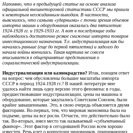
Напомню, что в предыдущей статье на основе анализа
официальной внешнеторговой статистики СССР мы пришли
к некоторым неожиданным выводам.
В частности,
выяснилось, что самыми «ударными» с точки зрения объемов
импорта машин и оборудования оказались два пятилетия:
1924-1928 гг. и 1929-1933 гг. А вот в последующие годы
наблюдалось достаточно резкое снижение импорта товаров
инвестиционного назначения. Т.е. индустриализация как бы
началась раньше (еще до первой пятилетки) и задолго до
начала войны кончилась. Такая картина не совсем
вписывается в общепринятые представления о
социалистической индустриализации.
Индустриализация или казнокрадство?
Итак, поищем ответ
на вопрос: чем обусловлены большие масштабы импорта
СССР в период 1924-1928 гг.?
В нашей литературе мне
удалось найти лишь одну версию этого феномена: в годы,
предшествовавшие индустриализации, цены на машины и
оборудование, которые закупались Советским Союзом, были
крайне завышенными. Это, в свою очередь объясняется двумя
факторами. Во-первых, тем, что мировая экономика была на
подъеме, цены на все росли. Отчасти, это действительно было
так. Во-вторых, имел место так называемый «
субъективный
фактор
». Этот фактор в сегодняшней России всем хорошо
известен. Речь идет о коррупции чиновников, принимающих