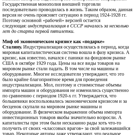
Государственная монополия внешней торговли
последовательно проводилась в жизнь. Таким образом, данная
версия не очень проясняет ситуацию в период 1924-1928 гг.
Поэтому основной «рабочей» версией остается
следующая:
индустриализация в СССР началась за несколько
лет до старта первой пятилетки.
Миф об экономическом кризисе как «подарке»
Сталину.
Индустриализация осуществлялась в период, когда
мировая капиталистическая система вошла в фазу кризиса. А
кризис, как известно, начался с паники на фондовом рынке
США в октябре 1929 года. Цены на все виды товаров на
мировом рынке стали падать. В том числе на машины и
оборудование. Многие исследователи утверждают, что это
было крайне благоприятное время для проведения
индустриализации. Мол, поэтому и стоимостные объемы
импорта машин и оборудования не изменились существенно
по сравнению с периодом 1920-х гг. Утверждается, что
большевики воспользовались экономическим кризисом и за
бесценок скупали на мировом рынке машины и
оборудование. В физическом выражении объема импорта
инвестиционных товаров якобы значительно возросли. А
капиталисты при этом были несказанно рады хоть что-то
получить от своих «классовых врагов» за свой залежавшийся
товар. Некоторые авторы даже утверждают, что реальное