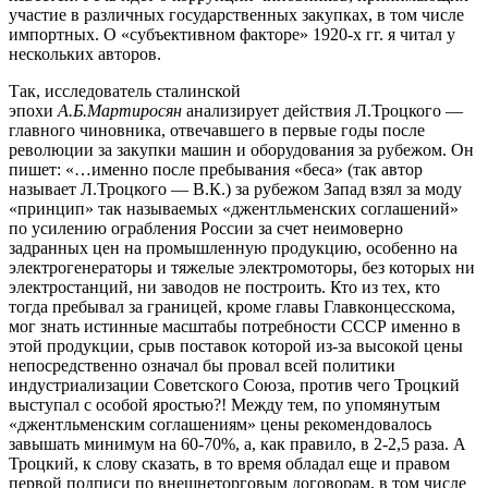
участие в различных государственных закупках, в том числе
импортных. О «субъективном факторе» 1920-х гг. я читал у
нескольких авторов.
Так, исследователь сталинской
эпохи
А.Б.Мартиросян
анализирует действия Л.Троцкого —
главного чиновника, отвечавшего в первые годы после
революции за закупки машин и оборудования за рубежом. Он
пишет: «…именно после пребывания «беса» (так автор
называет Л.Троцкого — В.К.) за рубежом Запад взял за моду
«принцип» так называемых «джентльменских соглашений»
по усилению ограбления России за счет неимоверно
задранных цен на промышленную продукцию, особенно на
электрогенераторы и тяжелые электромоторы, без которых ни
электростанций, ни заводов не построить. Кто из тех, кто
тогда пребывал за границей, кроме главы Главконцесскома,
мог знать истинные масштабы потребности СССР именно в
этой продукции, срыв поставок которой из-за высокой цены
непосредственно означал бы провал всей политики
индустриализации Советского Союза, против чего Троцкий
выступал с особой яростью?! Между тем, по упомянутым
«джентльменским соглашениям» цены рекомендовалось
завышать минимум на 60-70%, а, как правило, в 2-2,5 раза. А
Троцкий, к слову сказать, в то время обладал еще и правом
первой подписи по внешнеторговым договорам, в том числе