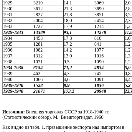
1929
3219
14,1
3069
2,0
1930
3612
21,3
3690
2,8
1931
2827
21,8
3851
3,5
1932
2004
18,0
2454
2,3
1933
1727
17,9
1214
1,2
1929-1933
13389
93,1
14278
11,
1934
1458
17,3
810
1,0
1935
1281
17,2
841
1,2
1936
1082
14,2
1077
1,2
1937
1312
13,0
1016
1,3
1938
1021
9,5
1090
1,2
1934-1938
6154
71,2
4834
5,9
1939
462
4,3
745
0,8
1940
1066
4,6
1091
4,4
1939-1940
1528
8,9
1836
5,2
1929-1940
21071
173,2
20948
22,
Источник:
Внешняя торговля СССР за 1918-1940 гг.
(Статистический обзор). М.: Внешторгиздат, 1960.
Как видно из табл. 1, превышение экспорта над импортом в