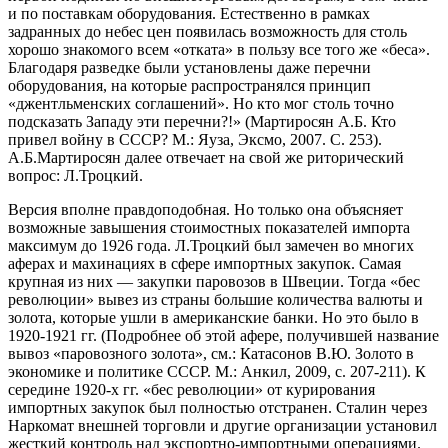
и по поставкам оборудования. Естественно в рамках
задранных до небес цен появилась возможность для столь
хорошо знакомого всем «отката» в пользу все того же «беса».
Благодаря разведке были установлены даже перечни
оборудования, на которые распространялся принцип
«джентльменских соглашений». Но кто мог столь точно
подсказать Западу эти перечни?!» (Мартиросян А.Б. Кто
привел войну в СССР? М.: Яуза, Эксмо, 2007. С. 253).
А.Б.Мартиросян далее отвечает на свой же риторический
вопрос: Л.Троцкий.
Версия вполне правдоподобная. Но только она объясняет
возможные завышения стоимостных показателей импорта
максимум до 1926 года. Л.Троцкий был замечен во многих
аферах и махинациях в сфере импортных закупок. Самая
крупная из них — закупки паровозов в Швеции. Тогда «бес
революции» вывез из страны большие количества валюты и
золота, которые ушли в американские банки. Но это было в
1920-1921 гг. (Подробнее об этой афере, получившей название
вывоз «паровозного золота», см.: Катасонов В.Ю. Золото в
экономике и политике СССР. М.: Анкил, 2009, с. 207-211). К
середине 1920-х гг. «бес революции» от курирования
импортных закупок был полностью отстранен. Сталин через
Наркомат внешней торговли и другие организации установил
жесткий контроль над экспортно-импортными операциями.