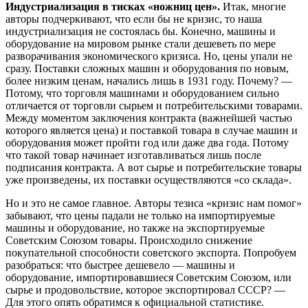
Индустриализация в тисках «ножниц цен».
Итак, многие
авторы подчеркивают, что если бы не кризис, то наша
индустриализация не состоялась бы. Конечно, машины и
оборудование на мировом рынке стали дешеветь по мере
разворачивания экономического кризиса. Но, цены упали не
сразу. Поставки сложных машин и оборудования по новым,
более низким ценам, начались лишь в 1931 году. Почему? —
Потому, что торговля машинами и оборудованием сильно
отличается от торговли сырьем и потребительскими товарами.
Между моментом заключения контракта (важнейшей частью
которого является цена) и поставкой товара в случае машин и
оборудования может пройти год или даже два года. Потому
что такой товар начинает изготавливаться лишь после
подписания контракта. А вот сырье и потребительские товары
уже произведены, их поставки осуществляются «со склада».
Но и это не самое главное. Авторы тезиса «кризис нам помог»
забывают, что цены падали не только на импортируемые
машины и оборудование, но также на экспортируемые
Советским Союзом товары. Происходило снижение
покупательной способности советского экспорта. Попробуем
разобраться: что быстрее дешевело — машины и
оборудование, импортировавшиеся Советским Союзом, или
сырье и продовольствие, которое экспортировал СССР? —
Для этого опять обратимся к официальной статистике.