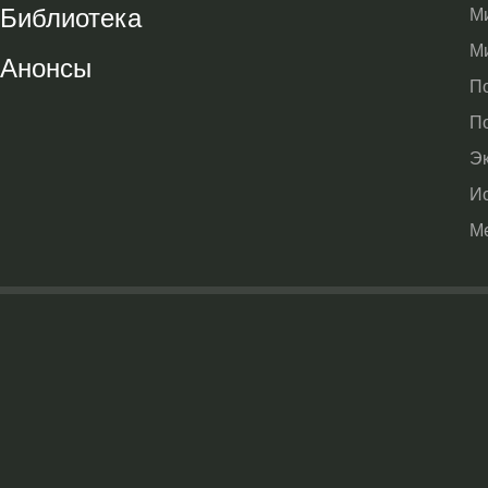
Библиотека
М
М
Анонсы
П
П
Э
И
М