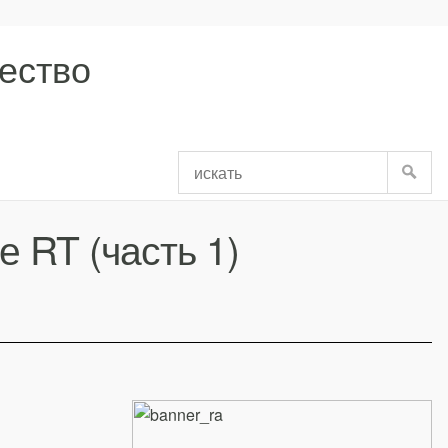
ество
ИСКА
 RT (часть 1)