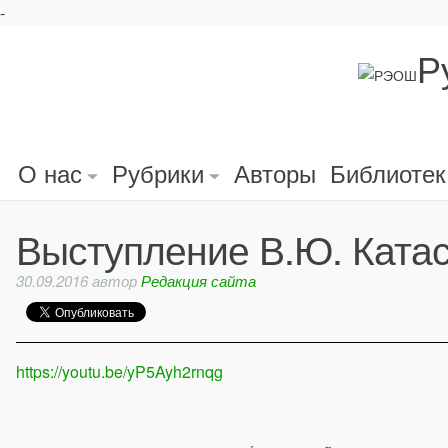
-
Р
О нас
Рубрики
Авторы
Библиотек
Выступление В.Ю. Катас
30.09.2016
автор
Редакция сайта
https://youtu.be/yP5Ayh2rnqg