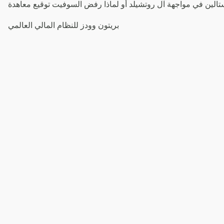
تالين في مواجهة آل روتشيلد أو لماذا رفض السوفيت توقيع معاهدة
بريتون وودز للنظام المالي العالمي