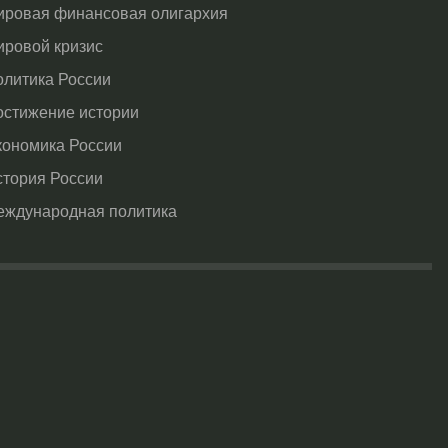
ировая финансовая олигархия
ировой кризис
олитика России
остижение истории
кономика России
стория России
еждународная политика