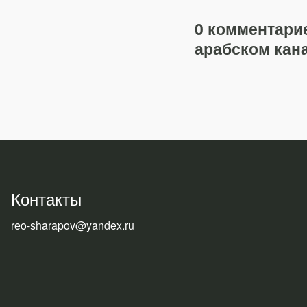
0 комментарие
арабском кана
Контакты
reo-sharapov@yandex.ru