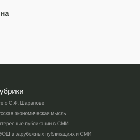
 на
убрики
се о С.Ф. Шарапове
усская экономическая мысль
нтересные публикации в СМИ
ЭОШ в зарубежных публикациях и СМИ