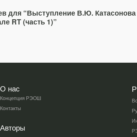
в для “
Выступление В.Ю. Катасонова
ле RT (часть 1)
”
О нас
Р
Концепция РЭОШ
В
Контакты
Р
И
Авторы
Р