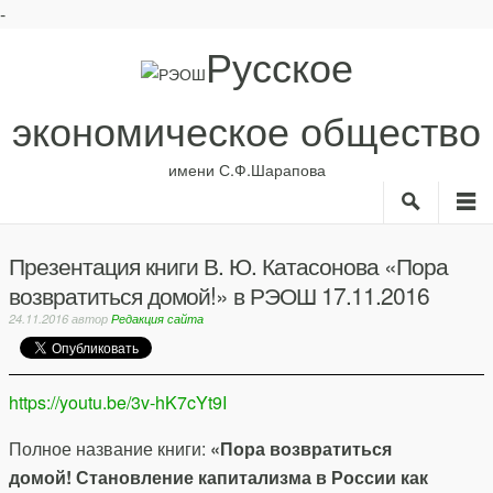
-
Русское
экономическое общество
имени С.Ф.Шарапова
Search
M
О нас
Рубрики
Презентация книги В. Ю. Катасонова «Пора
ИС
возвратиться домой!» в РЭОШ 17.11.2016
Авторы
Библиотека
24.11.2016
автор
Редакция сайта
Анонсы
https://youtu.be/3v-hK7cYt9I
Полное название книги:
«Пора возвратиться
домой!
Становление капитализма в России как