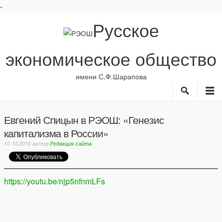
-
Русское
экономическое общество
имени С.Ф.Шарапова
Search
M
О нас
Рубрики
Евгений Спицын в РЭОШ: «Генезис
ИС
капитализма в России»
Авторы
Библиотека
10.10.2016
автор
Редакция сайта
Анонсы
https://youtu.be/njp5nfnmLFs