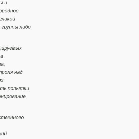
ы и
нородное
еликой
 группы либо
ицируемых
на
а,
троля над
их
кать попытки
анирование
ственного
кий