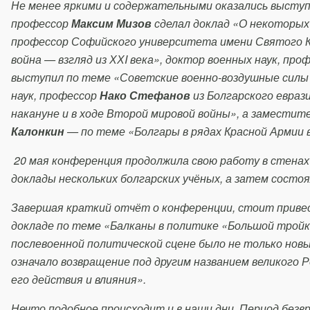
Не менее яркими и содержательными оказались выступ
профессор
Максим Мизов
сделал доклад «О некоторых 
профессор Софийского университета имени Святого 
война — взгляд из ХХI века», доктор военных наук, про
выступил по теме «Советские военно-воздушные силы 
наук, профессор
Нако Стефанов
из Болгарского евраз
накануне и в ходе Второй мировой войны», а замести
Калонкин
— по теме «Болгары в рядах Красной Армии 
20 мая конференция продолжила свою работу в стена
доклады нескольких болгарских учёных, а затем состоя
Завершая краткий отчёт о конференции, стоит привес
докладе по теме «Балканы в политике «Большой тройки
послевоенной политической сцене было не только новы
означало возвращение под другим названием великого 
его действия и влияния».
Нечто подобное происходит и в наши дни. Период безв