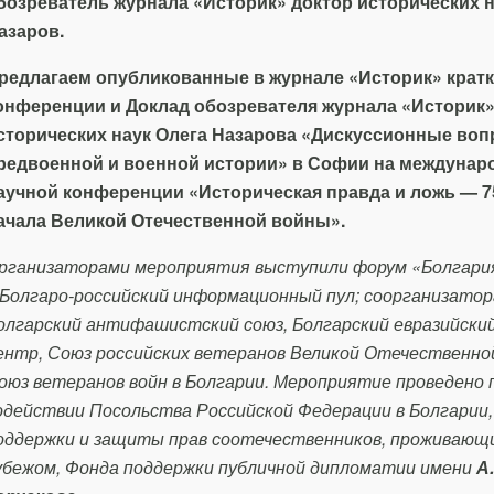
бозреватель журнала «Историк» доктор исторических н
азаров.
редлагаем опубликованные в журнале
«Историк»
кратк
онференции и
Доклад обозревателя журнала «Историк»
сторических наук Олега Назарова «Дискуссионные во
редвоенной и военной истории» в Софии на междунар
аучной конференции «Историческая правда и ложь — 75
ачала Великой Отечественной войны».
рганизаторами мероприятия выступили форум «Болгари
 Болгаро-российский информационный пул; соорганизато
олгарский антифашистский союз, Болгарский евразийски
ентр, Союз российских ветеранов Великой Отечественно
оюз ветеранов войн в Болгарии. Мероприятие проведено 
одействии Посольства Российской Федерации в Болгарии
оддержки и защиты прав соотечественников, проживающи
убежом, Фонда поддержки публичной дипломатии имени
А