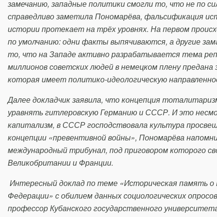
замечанию, западные политики смогли то, что не по си
справедливо заметила Пономарёва, фальсификация ист
истории протекает на трёх уровнях. На первом прои
по умолчанию: одни факты выпячиваются, а другие зам
то, что на Западе активно разрабатывается тема реп
миллионов советских людей в немецком плену предана
которая имеет политико-идеологическую направленно
Далее докладчик заявила, что концепция тоталитариз
уравнять гитлеровскую Германию и СССР. И это несмо
капитализм, в СССР господствовала культура просвещ
концепции «превентивной войны», Пономарёва напомни
международный трибунал, под приговором которого с
Великобритании и Франции.
Интересный доклад по теме «Историческая память о 
Федерации» с обилием данных социологических опросов
профессор Кубанского государственного университет