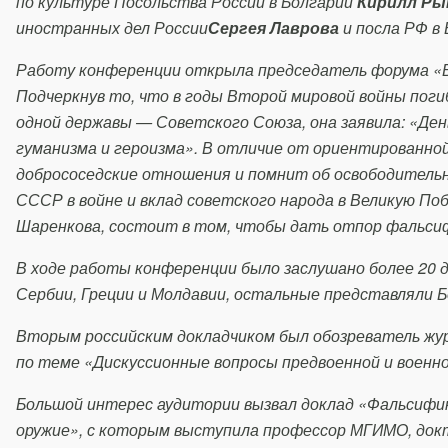
по культуре Посольства России в Болгарии
Кирилл Ры
иностранных дел России
Сергея Лаврова
и посла РФ в
Работу конференции открыла председатель форума «
Подчеркнув то, что в годы Второй мировой войны поги
одной державы — Советского Союза, она заявила: «Де
гуманизма и героизма». В отличие от ориентированной
добрососедские отношения и помнит об освободительно
СССР в войне и вклад советского народа в Великую П
Шаренкова, состоит в том, чтобы дать отпор фальси
В ходе работы конференции было заслушано более 20 д
Сербии, Греции и Молдавии, остальные представляли 
Вторым российским докладчиком был обозреватель жу
по теме «Дискуссионные вопросы предвоенной и военн
Большой интерес аудитории вызвал доклад «Фальсифи
оружие», с которым выступила профессор МГИМО, док