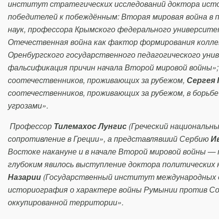
институт стратегических исследований доктора исто
победителей к побеждённым: Вторая мировая война в 
наук, профессора Крымского федерального университе
Отечественная война как фактор формирования коллек
Оренбургского государственного педагогического ун
фальсификация причин начала Второй мировой войны»
соотечественников, проживающих за рубежом,
Сергея
соотечественников, проживающих за рубежом, в борьб
угрозами».
Профессор
Тилемахос Лунгис
(Греческий национальн
сопротивление в Греции», а представлявший Сербию
И
Востоке накануне и в начале Второй мировой войны —
глубоким явилось выступление доктора политических 
Назарии
(Государственный институт международных 
историография о характере войны Румынии против Сов
оккупированной территории».