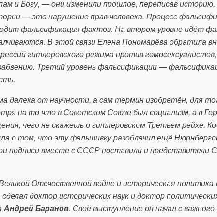
лам и Богу, — они изменили прошлое, переписав историю.
ории — это нарушение прав человека. Процесс фальсиф
сходит фальсификация фактов. На втором уровне идёт ф
алчиваются. В этой связи Елена Пономарёва обратила в
рессий гитлеровского режима против гомосексуалистов, 
 забвению. Третий уровень фальсификации — фальсифика
сть.
ма далека от научности, а сам термин изобретён, для т
тря на то что в Советском Союзе был социализм, а в Ге
ения, чего не скажешь о гитлеровском Третьем рейхе. К
ла о том, что эту фальшивку разоблачил ещё Нюрнбергс
вои подписи вместе с СССР поставили и представители 
Великой Отечественной войне и историческая политика 
 сделал доктор исторических наук и доктор политических
а
Андрей Баранов
. Своё выступление он начал с важного