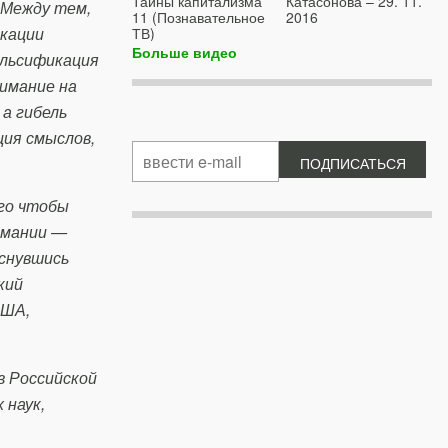
Тайны капитализма
Катасонова – 29. 11.
 Между тем,
11 (Познавательное
2016
икации
ТВ)
Больше видео
альсификация
нимание на
а гибель
ция смыслов,
ого чтобы
рмании —
оснувшись
кий
США,
в Российской
 наук,