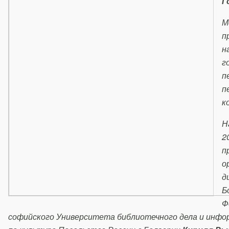
Г
М
п
н
г
п
п
к
Н
2
п
о
д
Б
Ф
софийского Университета библиотечного дела и инфо