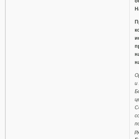
о
Н
П
к
и
п
н
н
О
и
Б
ц
С
с
п
р