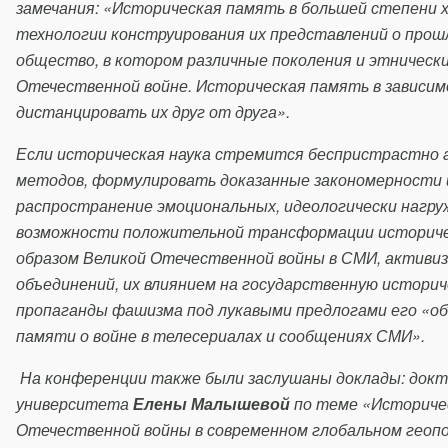
замечания: «Историческая память в большей степени 
технологии конструирования их представлений о прош
общество, в котором различные поколения и этническ
Отечественной войне. Историческая память в зависи
дистанцировать их друг от друга».
Если историческая наука стремится беспристрастно 
методов, формулировать доказанные закономерности и
распространение эмоциональных, идеологически нагру
возможности положительной трансформации историчес
образом Великой Отечественной войны в СМИ, активи
объединений, их влиянием на государственную истори
пропаганды фашизма под лукавыми предлогами его «об
памяти о войне в телесериалах и сообщениях СМИ».
На конференции также были заслушаны доклады: докт
университета
Елены Малышевой
по теме «Историчес
Отечественной войны в современном глобальном геоп