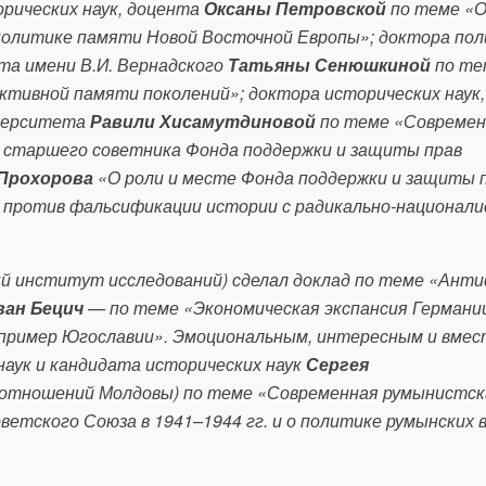
рических наук, доцента
Оксаны Петровской
по теме «
политике памяти Новой Восточной Европы»; доктора по
та имени В.И. Вернадского
Татьяны Сенюшкиной
по те
тивной памяти поколений»; доктора исторических наук
иверситета
Равили Хисамутдиновой
по теме «Современ
; старшего советника Фонда поддержки и защиты прав
 Прохорова
«О роли и месте Фонда поддержки и защиты 
е против фальсификации истории с радикально-национал
ый институт исследований) сделал доклад по теме «Ан
ван Бецич
— по теме «Экономическая экспансия Германии
 пример Югославии». Эмоциональным, интересным и вмес
наук и кандидата исторических наук
Сергея
отношений Молдовы) по теме «Современная румынистск
етского Союза в 1941–1944 гг. и о политике румынских 