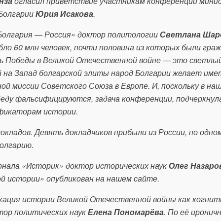
нза
огласил приветствие участникам конференции мини
 Болгарии
Юрия Исакова
.
Болгария — Россия» доктор политологии
Светлана Шар
бло 60 млн человек, почти половина из которых были гра
нь Победы в Великой Отечественной войне — это светлы
 на Запад болгарской элиты народ Болгарии желает име
й миссии Советского Союза в Европе. И, поскольку в наш
обеду фальсифицируются, задача конференции, подчеркну
фикаторам истории.
окладов. Девять докладчиков прибыли из России, по одно
Болгарию.
рнала «Историк» доктор исторических наук
Олег Назаро
ой истории» опубликован на нашем сайте.
кация истории Великой Отечественной войны как когнит
тор политических наук
Елена Пономарёва
. По её иронич