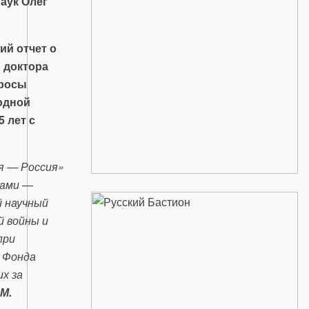
аук Олег
ий отчет о
 доктора
просы
одной
 лет с
я — Россия»
рами —
й научный
й войны и
при
, Фонда
х за
.М.