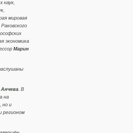
 наук,
к,
рая мировая
 Раковского
лософских
ая экономика
фессор
Марин
 заслушаны
 Анчева
. В
а на
 но и
и регионом
завершён.