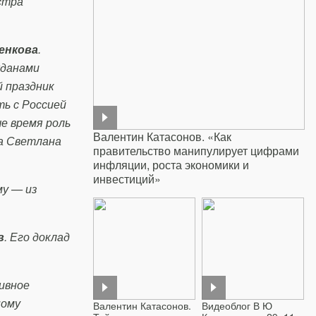
стра
енкова
.
жданами
й праздник
ть с Россией
е время роль
Валентин Катасонов. «Как
ла Светлана
правительство манипулирует цифрами
инфляции, роста экономики и
инвестиций»
му — из
в
. Его доклад
ивное
ному
Валентин Катасонов.
Видеоблог В Ю