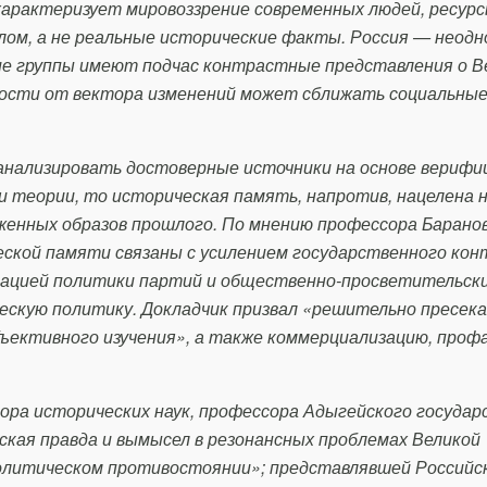
характеризует мировоззрение современных людей, ресурс
лом, а не реальные исторические факты. Россия — неод
ие группы имеют подчас контрастные представления о В
мости от вектора изменений может сближать социальные
анализировать достоверные источники на основе вериф
 теории, то историческая память, напротив, нацелена 
женных образов прошлого. По мнению профессора Баранов
кой памяти связаны с усилением государственного кон
зацией политики партий и общественно-просветительск
ческую политику. Докладчик призвал «решительно пресе
ъективного изучения», а также коммерциализацию, проф
ора исторических наук, профессора Адыгейского государ
кая правда и вымысел в резонансных проблемах Великой
олитическом противостоянии»; представлявшей Российс