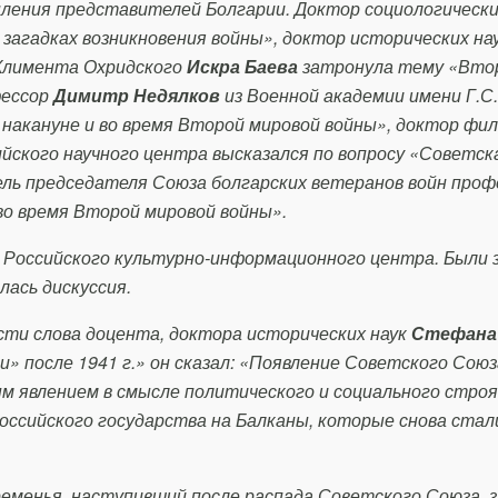
ления представителей Болгарии. Доктор социологических
загадках возникновения войны», доктор исторических нау
Климента Охридского
Искра Баева
затронула тему «Вто
фессор
Димитр Недялков
из Военной академии имени Г.С.
накануне и во время Второй мировой войны», доктор фи
ийского научного центра высказался по вопросу «Советск
тель председателя Союза болгарских ветеранов войн про
во время Второй мировой войны».
х Российского культурно-информационного центра. Были
лась дискуссия.
ти слова доцента, доктора исторических наук
Стефана
» после 1941 г.» он сказал: «Появление Советского Союз
м явлением в смысле политического и социального строя,
Российского государства на Балканы, которые снова стал
ременья, наступивший после распада Советского Союза, 