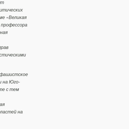
От
литических
ме «Великая
, профессора
ная
прав
истическими
тифашистское
 на Юго-
те с тем
ая
властей на