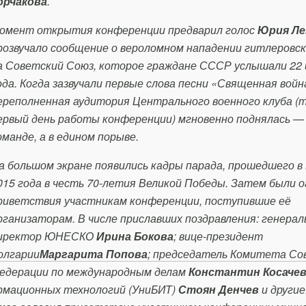
орчакова
.
омент открытия конференции предварил голос
Юрия Л
розвучало сообщение о вероломном нападении гитлеровс
а Советский Союз, которое граждане СССР услышали 22 
ода. Когда зазвучали первые слова песни «Священная войн
ереполненная аудитория Центрального военного клуба (
ервый день работы конференции) мгновенно поднялась — 
оманде, а в едином порыве.
а большом экране появились кадры парада, прошедшего в 
015 года в честь 70-летия Великой Победы. Затем были 
риветствия участникам конференции, поступившие её
рганизаторам. В числе приславших поздравления: генера
иректор ЮНЕСКО
Ирина Бокова
; вице-президент
олгарии
Маргарита Попова
; председатель Комитета Со
едерации по международным делам
Константин Косаче
рмационных технологий (УниБИТ)
Стоян Денчев
и другие