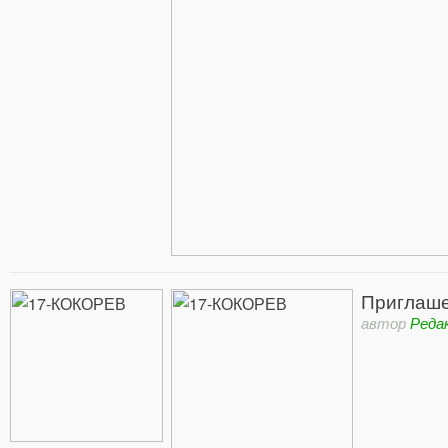
Приглаше
автор
Реда