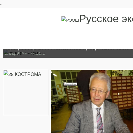
-
Русское э
Профессор В. Ю. Катасонов представил свою н
автор Редакция сайта
О нас
Авторы
Анонсы