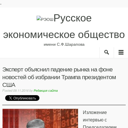
-
Русское
экономическое общество
имени С.Ф.Шарапова
Search
M
О нас
Рубрики
Эксперт объяснил падение рынка на фоне
ИС
новостей об избрании Трампа президентом
Авторы
Библиотека
США
Posted
09.11.2016
by
Редакция сайта
Анонсы
Изложение
интервью с
Председателем