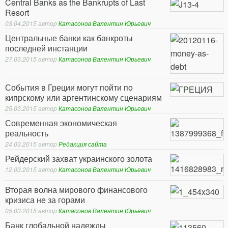
Central Banks as the Bankrupts of Last
Resort
03.04.2015
автор
Катасонов Валентин Юрьевич
Центральные банки как банкроты
последней инстанции
27.03.2015
автор
Катасонов Валентин Юрьевич
События в Греции могут пойти по
кипрскому или аргентинскому сценариям
25.03.2015
автор
Катасонов Валентин Юрьевич
Современная экономическая
реальность
24.03.2015
автор
Редакция сайта
Рейдерский захват украинского золота
12.03.2015
автор
Катасонов Валентин Юрьевич
Вторая волна мирового финансового
кризиса не за горами
05.03.2015
автор
Катасонов Валентин Юрьевич
Банк глобальной надежды