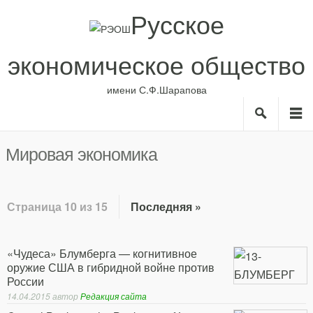
Русское
экономическое общество
имени С.Ф.Шарапова
Search
M
О нас
Рубрики
Мировая экономика
ИС
Авторы
Библиотека
Страница 10 из 15
Последняя »
Анонсы
«Чудеса» Блумберга — когнитивное
оружие США в гибридной войне против
России
14.04.2015
автор
Редакция сайта