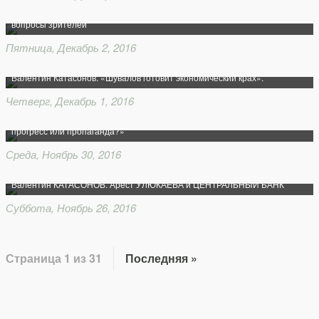
Валентин Катасонов в прямом эфире «На Самом Деле» ответил на
вопросы зрителей
Пятница, Декабрь 2, 2016
Валентин Катасонов. «Шувалов готовит экономический крах».
Четверг, Декабрь 1, 2016
Валентин Катасонов. «Возвращение прогрессивной шкалы: реальный
прогресс или пропаганда?»
Среда, Ноябрь 30, 2016
Валентин КАТАСОНОВ. Арест УЛЮКАЕВА и ЦЕНТРАЛЬНЫЙ БАНК
Суббота, Ноябрь 26, 2016
Страница 1 из 31
Последняя »