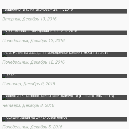
Видеоблог В Ю Катасонова – 29. 11. 2016
Вторник, Декабрь 13, 2016
А.В.Пыжиков на заседании РЭОШ 8.12.2016
Понедельник, Декабрь 12, 2016
А. И. Нотин на заседании молодёжной секции РЭОШ 1.12.2016
Понедельник, Декабрь 12, 2016
Валентин Катасонов. «Путин отстранен от экономики: поручение о росте –
пена».
Пятница, Декабрь 9, 2016
Валентин Катасонов. Тайны капитализма 10 (Познавательное ТВ)
Четверг, Декабрь 8, 2016
Горящий запал на финансовой бомбе
Понедельник, Декабрь 5, 2016