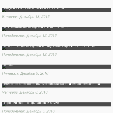
Видеоблог В Ю Катасонова – 29. 11. 2016
Вторник, Декабрь 13, 2016
А.В.Пыжиков на заседании РЭОШ 8.12.2016
Понедельник, Декабрь 12, 2016
А. И. Нотин на заседании молодёжной секции РЭОШ 1.12.2016
Понедельник, Декабрь 12, 2016
Валентин Катасонов. «Путин отстранен от экономики: поручение о росте –
пена».
Пятница, Декабрь 9, 2016
Валентин Катасонов. Тайны капитализма 10 (Познавательное ТВ)
Четверг, Декабрь 8, 2016
Горящий запал на финансовой бомбе
Понедельник, Декабрь 5, 2016