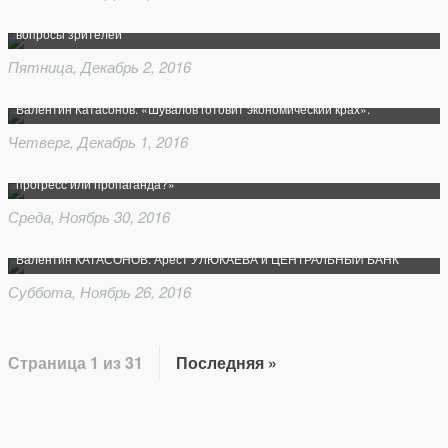
Валентин Катасонов в прямом эфире «На Самом Деле» ответил на
вопросы зрителей
Пятница, Декабрь 2, 2016
Валентин Катасонов. «Шувалов готовит экономический крах».
Четверг, Декабрь 1, 2016
Валентин Катасонов. «Возвращение прогрессивной шкалы: реальный
прогресс или пропаганда?»
Среда, Ноябрь 30, 2016
Валентин КАТАСОНОВ. Арест УЛЮКАЕВА и ЦЕНТРАЛЬНЫЙ БАНК
Суббота, Ноябрь 26, 2016
Страница 1 из 31
Последняя »