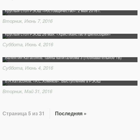
Круглый стол РЭОШ «Ростовщичество». 2 мая 2016 г.
Вторник, Июнь 7, 2016
Круглый стол РЭОШ 26 мая. «Христианство и философия»
Суббота, Июнь 4, 2016
Валентин Катасонов. Тайны капитализма 3 (Познавательное ТВ)
Суббота, Июнь 4, 2016
В.Н.Катасонов. «А.С.Хомяков». Выступление в РЭОШ
Вторник, Май 31, 2016
Страница 5 из 31
Последняя »