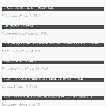
В.Ю.Катасонов в Византийском клубе
Пятница, Июль 1, 2016
Валентин Катасонов: Денежный апокалипсис. Конвульсии кредитно-
финансовой системы.
Понедельник, Июнь 27, 2016
Презентация книги В.Ю.Катасонова «Смерть денег» в РЭОШ 16 июня
Пятница, Июнь 24, 2016
Сталинская экономика. Выступление В.Ю.Катасонова в Историческом
клубе «Моё Отечество».
Понедельник, Июнь 20, 2016
Валентин Юрьевич Катасонов в «Библио-Глобусе» 14 июня
Среда, Июнь 15, 2016
Валентин Катасонов. Ответы на вопросы 10 (Познавательное ТВ)
Вторник, Июнь 7, 2016