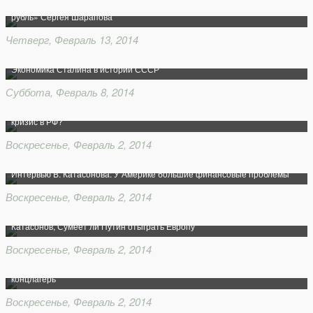
Экономическая теория славянофилов и современная Россия. «Бумажный
рубль» Сергея Шарапова
Четверг, Февраль 13, 2014
Экономика Сталина в истории СССР
Суббота, Февраль 8, 2014
Валентин Катасонов: Как будет развиваться социально-экономический
кризис в РФ?
Воскресенье, Февраль 2, 2014
Интервью В. Катасонова: У Америке большие финансовые проблемы
Воскресенье, Февраль 2, 2014
Катасонов, Сумеет ли Путин отыграть Европу
Воскресенье, Февраль 2, 2014
Валентин Катасонов Современные технологии ведут в современный
концлагерь
Воскресенье, Февраль 2, 2014