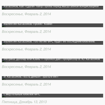
Катасонов, Как «сдали» Кипр Проба перед масштабной конфискацией
Воскресенье, Февраль 2, 2014
Валентин Катасонов: Проект ‘Ковчег’
Воскресенье, Февраль 2, 2014
Валентин Катасонов: 100-летие ФРС будет её последним юбилеем.
Воскресенье, Февраль 2, 2014
Интрига: Доллар или Юань — прогноз даёт профессор В. Ю. Катасонов
Воскресенье, Февраль 2, 2014
В. Катасонов: «Есть деньги? Тратьте их!»
Воскресенье, Февраль 2, 2014
Смертельный юбилей ФРС
Пятница, Декабрь 13, 2013