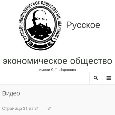
Русское
экономическое общество
имени С.Ф.Шарапова
Search
M
О нас
Рубрики
Видео
ИС
Авторы
Библиотека
Страница 31 из 31
31
Анонсы