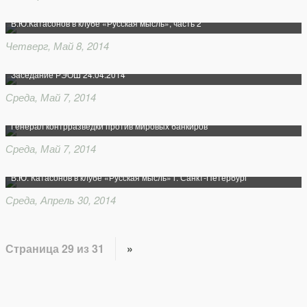
В.Ю.Катасонов в клубе «Русская мысль», часть 2
Четверг, Май 8, 2014
Заседание РЭОШ 24.04.2014
Среда, Май 7, 2014
Генерал контрразведки против мировых банкиров
Среда, Май 7, 2014
В.Ю. Катасонов в клубе «Русская мысль» г. Санкт-Петербург
Среда, Апрель 30, 2014
Страница 29 из 31
»