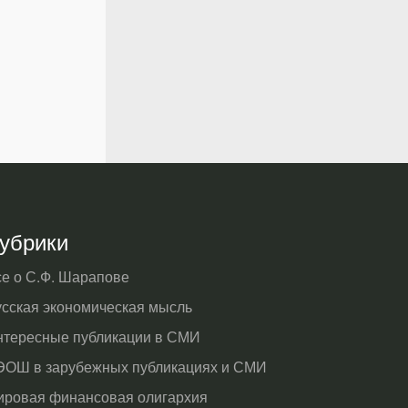
убрики
се о С.Ф. Шарапове
усская экономическая мысль
нтересные публикации в СМИ
ЭОШ в зарубежных публикациях и СМИ
ировая финансовая олигархия