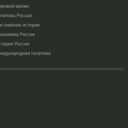
ировой кризис
олитика России
остижение истории
кономика России
стория России
еждународная политика