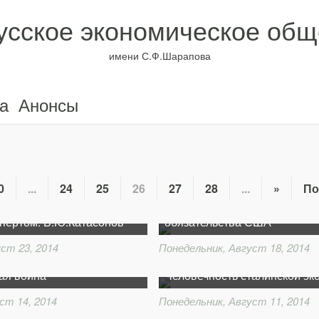
усское экономическое общ
имени С.Ф.Шарапова
а
Анонсы
0
...
24
25
26
27
28
...
»
По
Цепь рабства — Казначейск
спертом. В.Ю.Катасонов
обязательства США
ст 23, 2014
Понедельник, Август 18, 2014
нкции Запада —
ая война
Человечность сталинской эк
ст 14, 2014
Понедельник, Август 11, 2014
Мировые войны: первая, в