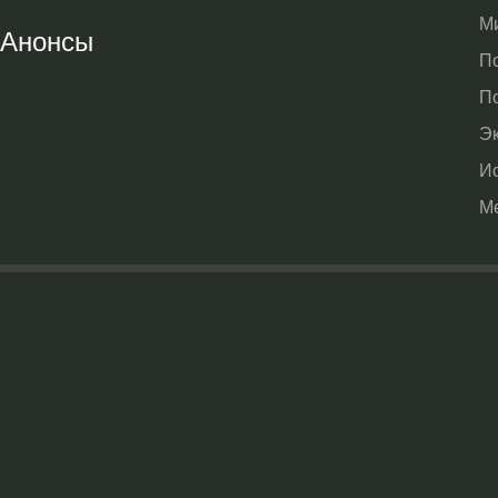
М
Анонсы
П
П
Э
И
М