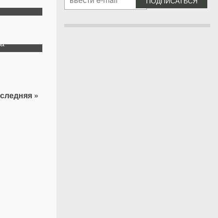
са
следняя »