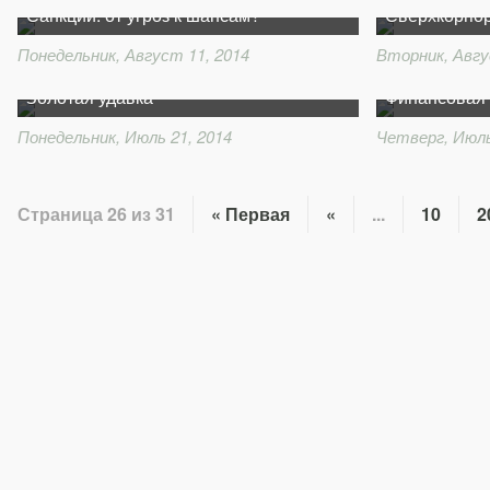
Санкции: от угроз к шансам?
Сверхкорпо
Понедельник, Август 11, 2014
Вторник, Авгу
Золотая удавка
Финансовая 
Понедельник, Июль 21, 2014
Четверг, Июль
Страница 26 из 31
« Первая
«
...
10
2