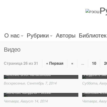
Р
О нас
Рубрики
Авторы
Библиотек
Видео
Страница 26 из 31
« Первая
«
...
10
2
Трехсторонние переговоры в Минске.
Мнение В.Ю. Катасонова
Неделя с эк
Воскресенье, Сентябрь 7, 2014
Суббота, Авгу
Россия и са
Золотые кандалы России
экономическ
Четверг, Август 14, 2014
Четверг, Авгу