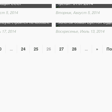
рация СССР
третья? 31.07.2014
ст 5, 2014
Вторник, Август 5, 2014
наука строится на каббале
Золотой обман Бреттон-Вуд
 17, 2014
Воскресенье, Июль 13, 2014
0
...
24
25
26
27
28
...
»
По