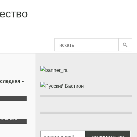
ество
ИСКА
следняя »
ие
ономики
торая…