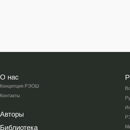
О нас
Р
Концепция РЭОШ
В
Контакты
Р
И
Авторы
Р
Библиотека
М