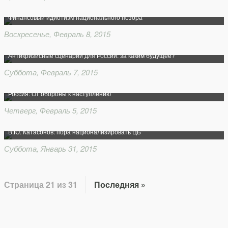
Финансовый идиотизм национального позора
Воскресенье, Февраль 8, 2015
Антикризисные сценарии для России: за каким будущее?
Суббота, Февраль 7, 2015
Россия: От обороны к наступлению
Четверг, Февраль 5, 2015
В.Ю. Катасонов: пора национализировать ЦБ
Суббота, Январь 31, 2015
Страница 21 из 31
Последняя »