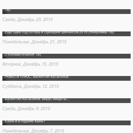
Валентин Катасонов: «Дружба на века» с Китаем у нас уже была (Царьград
ТВ)
Среда, Декабрь 23, 2015
Ещё один год потерь и сценарии финансов 2016 (Нейромир-ТВ)
Понедельник, Декабрь 21, 2015
Валентин Катасонов. Как Сбербанк и ВТБ Медведева не слушаются
(Познавательное ТВ)
Вторник, Декабрь 15, 2015
Новости ПЛЮС. Валентин Катасонов
Суббота, Декабрь 12, 2015
Валентин Катасонов. Вирус нищеты…
Среда, Декабрь 9, 2015
Юань и в Африке юань?
Понедельник, Декабрь 7, 2015